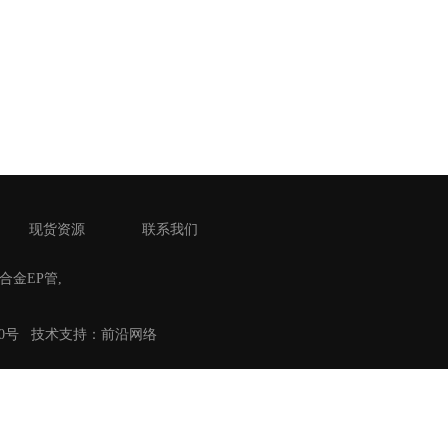
现货资源
联系我们
氏合金EP管
,
路50号
技术
支持：前沿网络