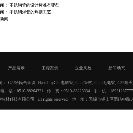
新闻：
不锈钢管的设计标准有哪些
新闻：
不锈钢焊管的焊接工艺
新闻
产品展示
工程案例
企业风貌
新闻动态
词：
C22哈氏合金管
,
HastelloyC22电解管
,
C-22管材
,
C-22无缝管
,
C22哈
电 话：0510-88264321 传 真：0510-88223334 手 机：18921237777
 浙江双银特材科技有限公司 all rights reserved 地 址：无锡市锡山区团结中