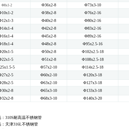
Ф36x2-8
Ф73x3-10
Ф8x1-2
Ф10x1-2
Ф38x2-8
Ф76x2-16
Ф12x1-3
Ф40x2-8
Ф80x2-16
Ф14x1-4
Ф42x2-8
Ф83x2-16
Ф16x1-4
Ф45x2-8
Ф89x2-16
Ф18x1-4
Ф48x2-8
Ф95x2.5-16
Ф20x1-5
Ф50x2-8
Ф102x2.5-18
Ф22x1-5
Ф51x2-8
Ф108x2.5-18
25x1.5-5
Ф57x2-10
Ф114x2.5-18
Ф27x2-5
Ф60x2-10
Ф120x3-18
Ф28x2-5
Ф63x2-10
Ф127x3-18
Ф30x2-8
Ф65x3-10
Ф133x3-18
Ф32x2-8
Ф68x3-10
Ф140x3-20
品：
310S耐高温不锈钢管
品：
天津316L不锈钢管