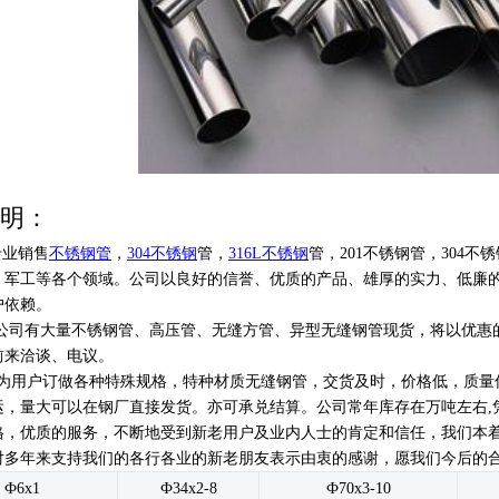
明：
专业销售
不锈钢管
，
304不锈钢
管，
316L不锈钢
管，201不锈钢管，304不锈
、军工等各个领域。公司以良好的信誉、优质的产品、雄厚的实力、低廉的
户依赖。
有大量不锈钢管、高压管、无缝方管、异型无缝钢管现货，将以优惠的
前来洽谈、电议。
用户订做各种特殊规格，特种材质无缝钢管，交货及时，价格低，质量
运，量大可以在钢厂直接发货。亦可承兑结算。
公司常年库存在万吨左右
格，优质的服务，不断地受到新老用户及业内人士的肯定和信任，我们本
对多年来支持我们的各行各业的新老朋友表示由衷的感谢，愿我们今后的
Ф6x1
Ф34x2-8
Ф70x3-10