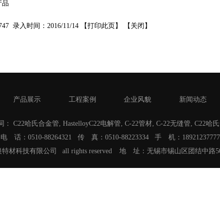
产品
7 录入时间：2016/11/14 【
打印此页
】 【
关闭
】
产品展示
工程案例
企业风貌
新闻动态
词：
C22哈氏合金管
,
HastelloyC22电解管
,
C-22管材
,
C-22无缝管
,
C22哈
电 话：0510-88264321 传 真：0510-88223334 手 机：18921237777
 浙江双银特材科技有限公司 all rights reserved 地 址：无锡市锡山区团结中