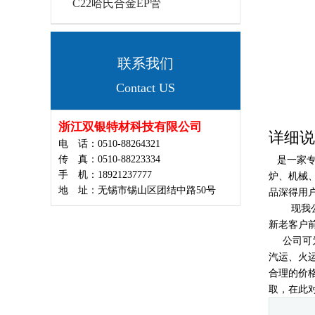
C22哈氏合金EP管
联系我们
Contact US
浙江双银特材科技有限公司
详细说
电 话：0510-88264321
传 真：0510-88223334
是一家
手 机：18921237777
炉、机械
地 址：无锡市锡山区团结中路50号
品深得用
现我公司
新老客户
公司可为
汽运、火
合理的价
取，在此