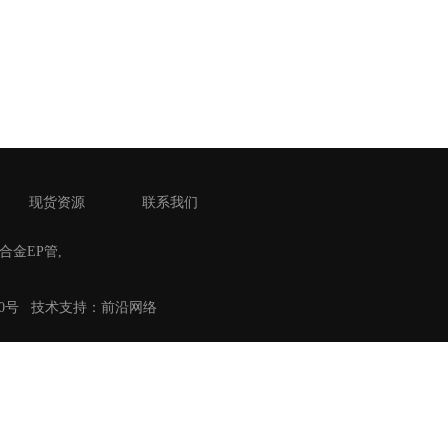
现货资源
联系我们
氏合金EP管
,
路50号
技术
支持：前沿网络